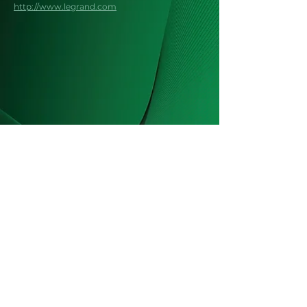
http://www.legrand.com
Tallinna Tehnikakõrgkool,
Pärnu mnt 62,
10135, Tallinn