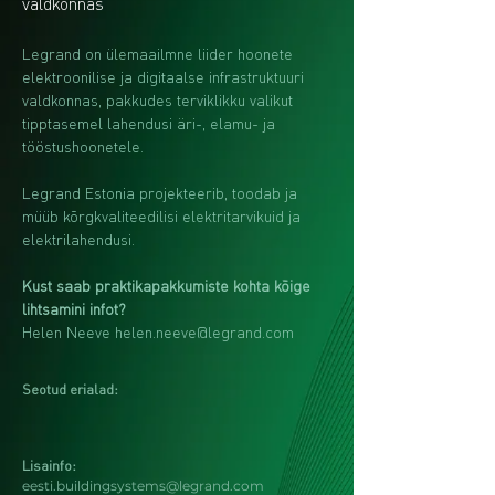
valdkonnas
Legrand on ülemaailmne liider hoonete 
elektroonilise ja digitaalse infrastruktuuri 
valdkonnas, pakkudes terviklikku valikut 
tipptasemel lahendusi äri-, elamu- ja 
tööstushoonetele. 
Legrand Estonia projekteerib, toodab ja 
müüb kõrgkvaliteedilisi elektritarvikuid ja 
elektrilahendusi.
Kust saab praktikapakkumiste kohta kõige 
lihtsamini infot?
Helen Neeve 
helen.neeve@legrand.com
Seotud erialad:
Lisainfo:
eesti.buildingsystems@legrand.com