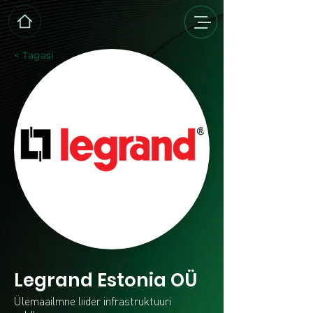
< Tagasi
Legrand Estonia OÜ
Ülemaailmne liider infrastruktuuri