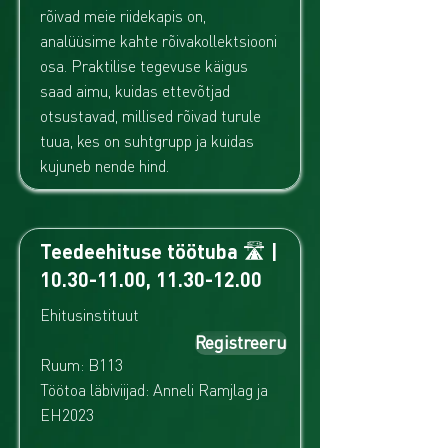
rõivad meie riidekapis on,
analüüsime kahte rõivakollektsiooni
osa. Praktilise tegevuse käigus
saad aimu, kuidas ettevõtjad
otsustavad, millised rõivad turule
tuua, kes on suhtgrupp ja kuidas
kujuneb nende hind.
Teedeehituse töötuba 🛣️ |
10.30-11.00
,
11.30-12.00
Ehitusinstituut
Registreeru
Ruum: B113
Töötoa läbiviijad: Anneli Ramjlag ja
EH2023