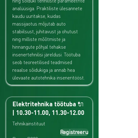
ning sõiduki tehniliste parameetrite
analüüsiga. Praktiliste ülesannete
kaudu uuritakse, kuidas
massijaotus mõjutab auto
stabiilsust, juhitavust ja ohutust
ning milliste mõõtmiste ja
hinnangute põhjal tehakse
insenertehnilisi järeldusi. Töötuba
seob teoreetilised teadmised
reaalse sõidukiga ja annab hea
ülevaate autotehnika inseneritööst.
Elektritehnika töötuba 🔌
|
10.30-11.00
,
11.30-12.00
Tehnikainstituut
Registreeru