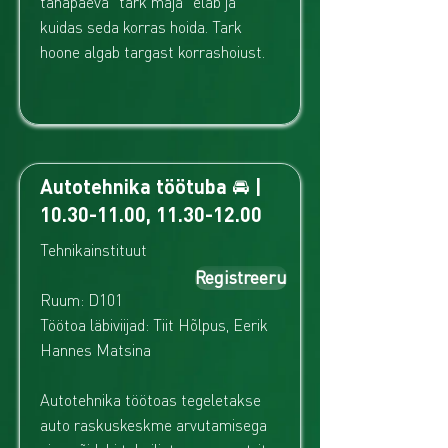
tänapäeva "tark maja" elab ja
kuidas seda korras hoida. Tark
hoone algab targast korrashoiust.
Autotehnika töötuba 🚘 |
10.30-11.00
,
11.30-12.00
Tehnikainstituut
Registreeru
Ruum: D101
Töötoa läbiviijad: Tiit Hõlpus, Eerik
Hannes Matsina
Autotehnika töötoas tegeletakse
auto raskuskeskme arvutamisega