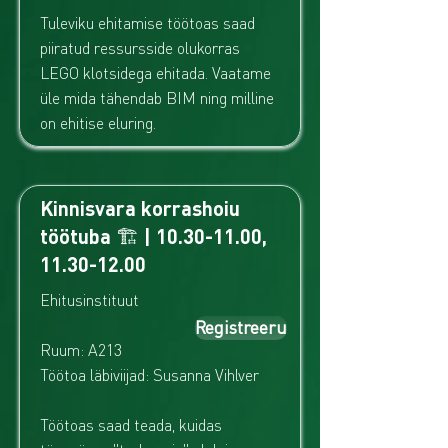
Tuleviku ehitamise töötoas saad
piiratud ressursside olukorras
LEGO klotsidega ehitada. Vaatame
üle mida tähendab BIM ning milline
on ehitise eluring.
Kinnisvara korrashoiu
töötuba 🏗️ |
10.30-11.00
,
11.30-12.00
Ehitusinstituut
Registreeru
Ruum: A213
Töötoa läbiviijad: Susanna Vihlver
Töötoas saad teada, kuidas