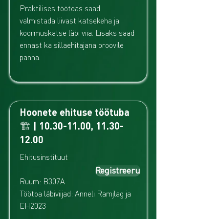
Praktilises töötoas saad
valmistada liivast katsekeha ja
koormuskatse läbi viia. Lisaks saad
ennast ka sillaehitajana proovile
panna.
Hoonete ehituse töötuba
🏗️ |
10.30-11.00
,
11.30-
12.00
Ehitusinstituut
Registreeru
Ruum: B307A
Töötoa läbiviijad: Anneli Ramjlag ja
EH2023