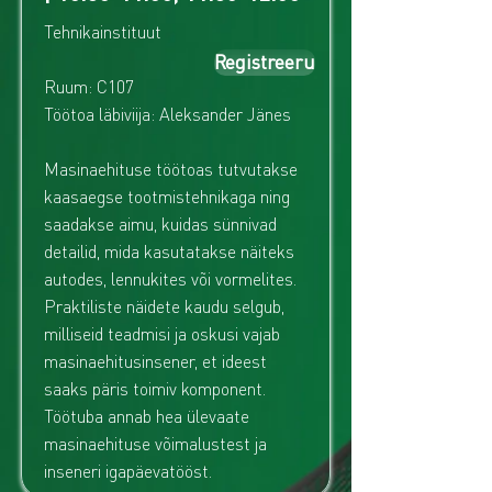
Tehnikainstituut
Registreeru
Ruum: C107
Töötoa läbiviija: Aleksander Jänes
Masinaehituse töötoas tutvutakse
kaasaegse tootmistehnikaga ning
saadakse aimu, kuidas sünnivad
detailid, mida kasutatakse näiteks
autodes, lennukites või vormelites.
Praktiliste näidete kaudu selgub,
milliseid teadmisi ja oskusi vajab
masinaehitusinsener, et ideest
saaks päris toimiv komponent.
Töötuba annab hea ülevaate
masinaehituse võimalustest ja
inseneri igapäevatööst.