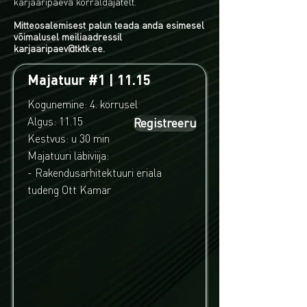
karjääripäeva korraldajatelt.​
Mitteosalemisest palun teada anda esimesel
võimalusel meiliaadressil
karjaaripaev@tktk.ee
.
Majatuur #1 | 11.15
Kogunemine: 4. korrusel
Algus: 11.15
Registreeru
Kestvus: u 30 min
Majatuuri läbiviija:
- Rakendusarhitektuuri eriala
tudeng Ott Kamar