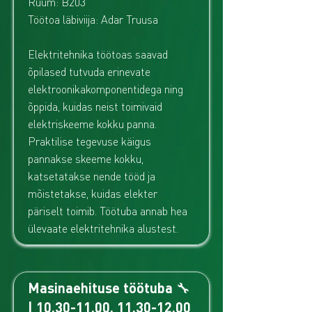
Ruum: B203
Töötoa läbiviija: Adar Truusa
Elektritehnika töötoas saavad
õpilased tutvuda erinevate
elektroonikakomponentidega ning
õppida, kuidas neist toimivaid
elektriskeeme kokku panna.
Praktilise tegevuse käigus
pannakse skeeme kokku,
katsetatakse nende tööd ja
mõistetakse, kuidas elekter
päriselt toimib. Töötuba annab hea
ülevaate elektritehnika alustest.
Masinaehituse töötuba 🔧
|
10.30-11.00
,
11.30-12.00