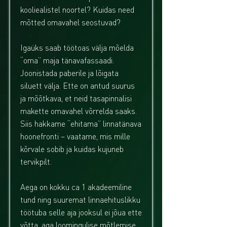
kooliealistel noortel? Kuidas need
mõtted omavahel seostuvad?
Igaüks saab töötoas välja mõelda
“oma” maja tänavafassaadi.
Joonistada paberile ja lõigata
siluett välja. Ette on antud suurus
ja mõõtkava, et neid tasapinnalisi
makette omavahel võrrelda saaks.
Siis hakkame “ehitama” linnatänava
hoonefronti – vaatame, mis mille
kõrvale sobib ja kuidas kujuneb
tervikpilt.
Aega on kokku ca 1 akadeemiline
tund ning suuremat linnaehituslikku
töötuba selle aja jooksul ei jõua ette
võtta, aga loomingulise mõtlemise,