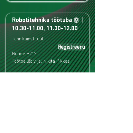
Robotitehnika töötuba 🤖 |
10.30-11.00
,
11.30-12.00
Tehnikainstituut
Registreeru
Ruum: B212
Töötoa läbiviija: Nikita Pikkas
Robotitehnika töötoas saavad
õpilased ise programmeerida mBot
joonejälgimisroboteid ning näha,
kuidas andurid ja kood koos
töötavad. Praktiliste katsetuste
käigus õpitakse roboti liikumist
juhtima, lahendusi samm-sammult
parandama ning katsetama, mis