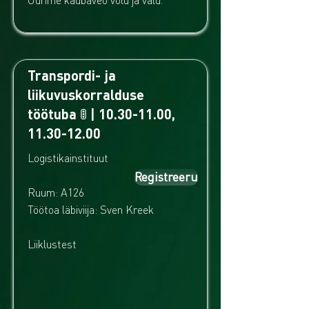
Uurime kaubaveo võlu ja valu.
Transpordi- ja
liikuvuskorralduse
töötuba 🚦 |
10.30-11.00
,
11.30-12.00
Logistikainstituut
Registreeru
Ruum: A126
Töötoa läbiviija: Sven Kreek
Liiklustest