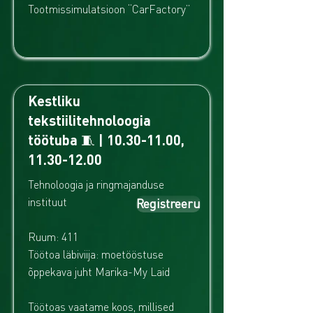
Tootmissimulatsioon “CarFactory”
Kestliku
tekstiilitehnoloogia
töötuba 🧵 |
10.30-11.00
,
11.30-12.00
Tehnoloogia ja ringmajanduse
instituut
Registreeru
Ruum: 411
Töötoa läbiviija: moetööstuse
õppekava juht Marika-My Laid
Töötoas vaatame koos, millised