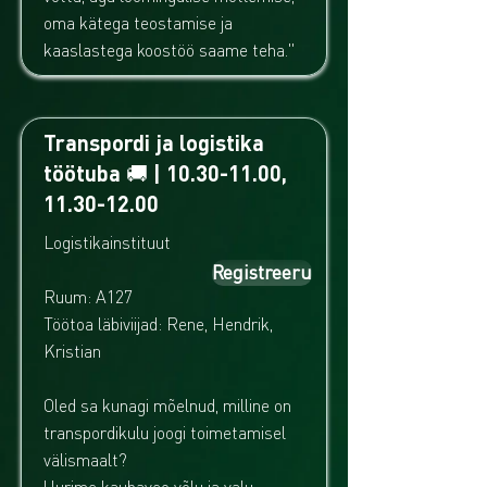
oma kätega teostamise ja
kaaslastega koostöö saame teha."
Transpordi ja logistika
töötuba 🚚 |
10.30-11.00
,
11.30-12.00
Logistikainstituut
Registreeru
Ruum: A127
Töötoa läbiviijad: Rene, Hendrik,
Kristian
Oled sa kunagi mõelnud, milline on
transpordikulu joogi toimetamisel
välismaalt?