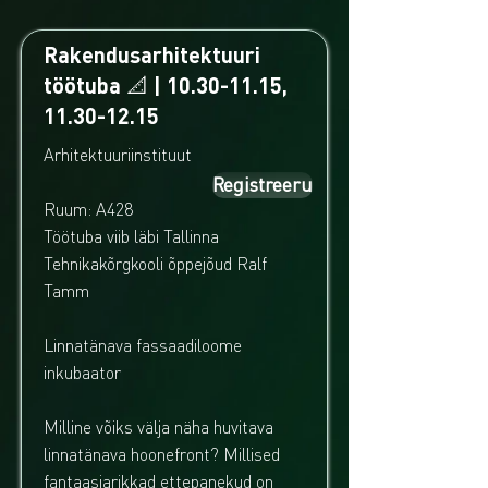
Rakendusarhitektuuri
töötuba 📐 |
10.30-11.15
,
11.30-12.15
Arhitektuuriinstituut
Registreeru
Ruum: A428
Töötuba viib läbi Tallinna
Tehnikakõrgkooli õppejõud Ralf
Tamm
Linnatänava fassaadiloome
inkubaator
Milline võiks välja näha huvitava
linnatänava hoonefront? Millised
fantaasiarikkad ettepanekud on