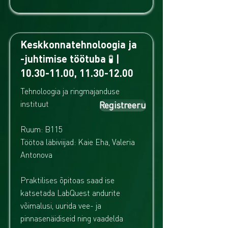
Keskkonnatehnoloogia ja
-juhtimise töötuba 🧪 |
10.30-11.00
,
11.30-12.00
Tehnoloogia ja ringmajanduse
instituut
Registreeru
Ruum: B115
Töötoa läbiviijad: Kaie Eha, Valeria
Antonova
Praktilises õpitoas saad ise
katsetada LabQuest andurite
võimalusi, uurida vee- ja
pinnasenäidiseid ning vaadelda