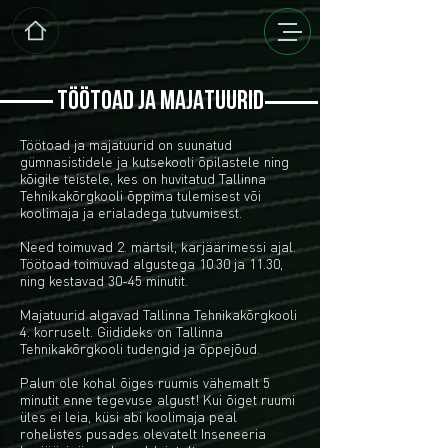
TÖÖTOAD JA MAJATUURID
Töötoad ja majatuurid on suunatud
gümnasistidele ja kutsekooli õpilastele ning
kõigile teistele, kes on huvitatud Tallinna
Tehnikakõrgkooli õppima tulemisest või
koolimaja ja erialadega tutvumisest.
Need toimuvad 2. märtsil, karjäärimessi ajal.
Töötoad toimuvad algustega 10.30 ja 11.30,
ning kestavad 30-45 minutit.
Majatuurid algavad Tallinna Tehnikakõrgkooli
4. korruselt. Giidideks on Tallinna
Tehnikakõrgkooli tudengid ja õppejõud.​
Palun ole kohal õiges ruumis vähemalt 5
minutit enne tegevuse algust! Kui õiget ruumi
üles ei leia, küsi abi koolimaja peal
rohelistes pusades olevatelt Inseneeria