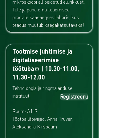
mikroskoobi all peidetud elurikkust.
Tule ja pane oma teadmised
proovile kaasaegses laboris, kus
teadus muutub käegakatsutavaks!
Tootmise juhtimise ja
digitaliseerimise
töötuba⚙️ |
10.30-11.00
,
11.30-12.00
Tehnoloogia ja ringmajanduse
instituut
Registreeru
Ruum: A117
Töötoa läbiviijad: Anna Truver,
Aleksandra Kiršbaum