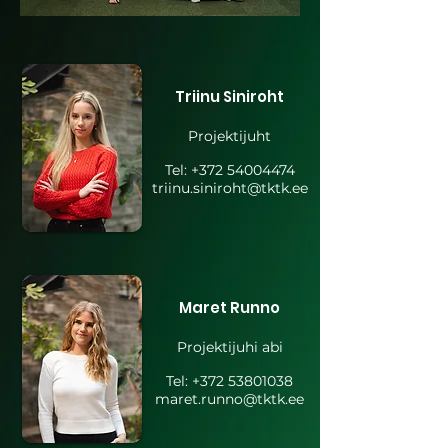
Triinu Siniroht
Projektijuht
Tel:
+372 54004474
triinu.siniroht@tktk.ee
Maret Runno
Projektijuhi abi
Tel:
+372 53801038
maret.runno@tktk.ee