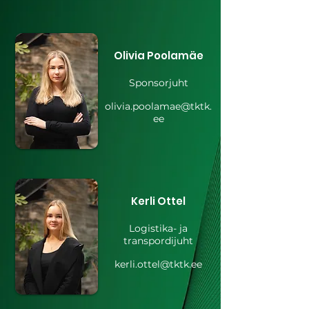
Olivia Poolamäe
Sponsorjuht
olivia.poolamae@tktk.
ee
Kerli Ottel
Logistika- ja
transpordijuht
kerli.ottel@tktk.ee