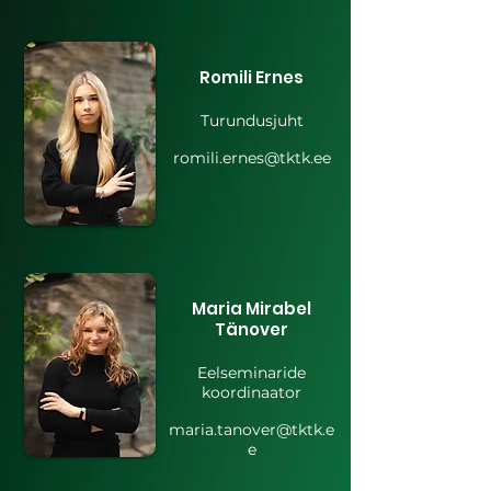
Romili Ernes
Turundusjuht
romili.ernes@tktk.ee
Maria Mirabel
Tänover
Eelseminaride
koordinaator
maria.tanover@tktk.e
e