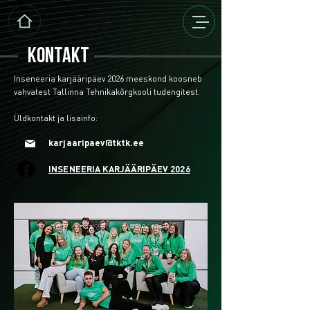
KONTAKT
Inseneeria karjääripäev 2026 meeskond koosneb
vahvatest Tallinna Tehnikakõrgkooli tudengitest.
Üldkontakt ja lisainfo:
karjaaripaev@tktk.ee
INSENEERIA KARJÄÄRIPÄEV 2026