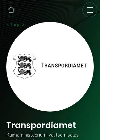
< Tagasi
Transpordiamet
Kliimaministeeriumi valitsemisalas