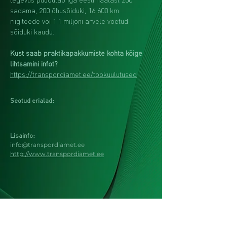
sadama, 200 õhusõiduki, 16 600 km 
riigiteede või 1,1 miljoni arvele võetud 
sõiduki kaudu.
Kust saab praktikapakkumiste kohta kõige 
lihtsamini infot?
https://transpordiamet.ee/tookuulutused
Seotud erialad:
Lisainfo:
info@transpordiamet.ee
http://www.transpordiamet.ee