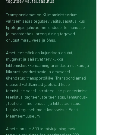
tegutsev valitsusasutus
Transpordiamet on Kliimaministeeriumi 
valitsemisalas tegutsev valitsusasutus, kus 
tipptegijad juhivad merenduse, lennunduse 
ja maanteehoiu arengut ning tagavad 
ohutust maal, vees ja õhus. 
Ameti eesmärk on kujundada ohutut, 
mugavat ja säästvat terviklikku 
liiklemiskeskkonda ning arendada nutikaid ja 
liikuvust soodustavaid ja omavahel 
ühendatud transpordiliike. Transpordiameti 
olulised valdkonnad jaotuvad kuue 
teenistuse vahel: strateegilise planeerimise 
teenistus, tugiteenuste teenistus, lennundus- 
, teehoiu- , merendus- ja liiklusteenistus. 
Lisaks tegutseb meie koosseisus Eesti 
Maanteemuuseum.
Ametis on üle 600 teenistuja ning meie 
tegevus puudutab iga eestimaalast 200 